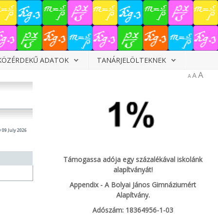
KÖZÉRDEKŰ ADATOK
TANÁRJELÖLTEKNEK
A
A
A
 09 July 2026
Támogassa adója egy százalékával iskolánk
alapítványát!
Appendix - A Bolyai János Gimnáziumért
Alapítvány.
Adószám: 18364956-1-03