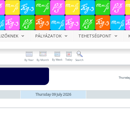
LIZŐKNEK
PÁLYÁZATOK
TEHETSÉGPONT
By Week
Today
By Year
By Month
Search
Thursday
Thursday 09 July 2026