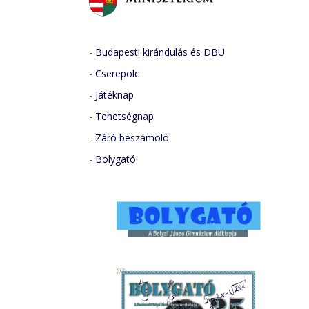
-
Budapesti kirándulás és DBU
-
Cserepolc
-
Játéknap
-
Tehetségnap
-
Záró beszámoló
-
Bolygató