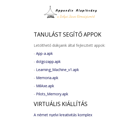
TANULÁST
SEGÍTŐ APPOK
Letölthető diákjaink által fejlesztett appok:
-
App-a.apk
-
dolgozapp.apk
-
Learning_Machine_v1.apk
-
Memoria.apk
-
MilAxe.apk
-
Pilots_Memory.apk
VIRTUÁLIS
KIÁLLÍTÁS
A német nyelvi kreativitás komplex