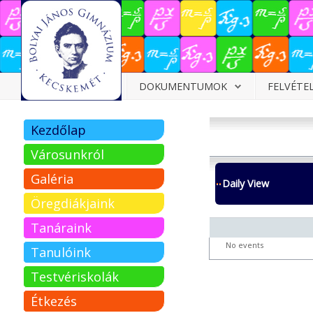
Dokumentumok
DOKUMENTUMOK
FELVÉTE
Felvételizőknek
Kezdőlap
Pályázatok
Városunkról
Tehetségpont
Galéria
Daily View
Közérdekű
Öregdiákjaink
adatok
Tanáraink
Tanárjelölteknek
No events
Tanulóink
Testvériskolák
Étkezés