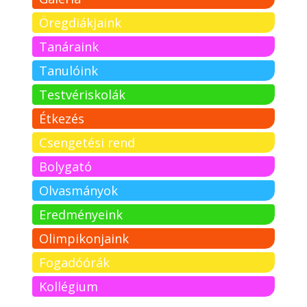
Öregdiákjaink
Tanáraink
Tanulóink
Testvériskolák
Étkezés
Csengetési rend
Bolygató
Olvasmányok
Eredményeink
Olimpikonjaink
Fogadóórák
Kollégium