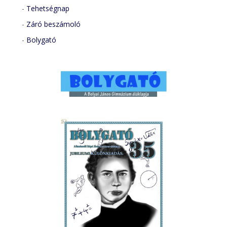
-
Tehetségnap
-
Záró beszámoló
-
Bolygató