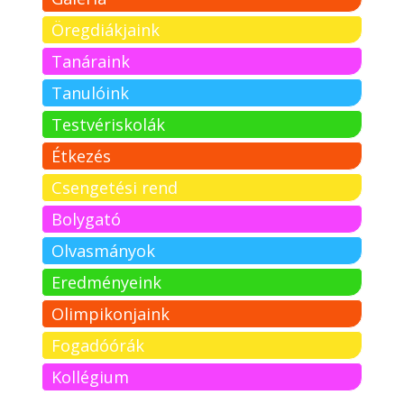
Öregdiákjaink
Tanáraink
Tanulóink
Testvériskolák
Étkezés
Csengetési rend
Bolygató
Olvasmányok
Eredményeink
Olimpikonjaink
Fogadóórák
Kollégium