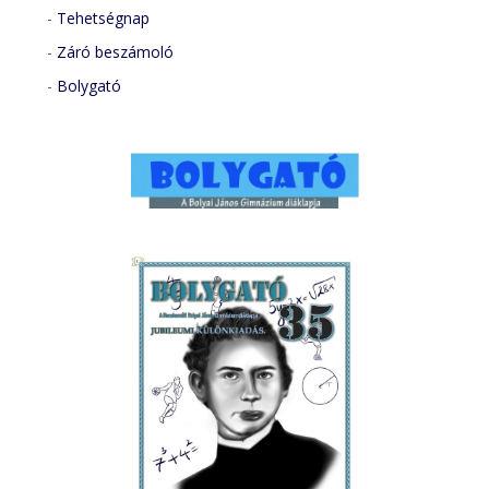
-
Tehetségnap
-
Záró beszámoló
-
Bolygató