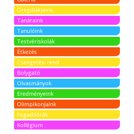
Öregdiákjaink
Tanáraink
Tanulóink
Testvériskolák
Étkezés
Csengetési rend
Bolygató
Olvasmányok
Eredményeink
Olimpikonjaink
Fogadóórák
Kollégium