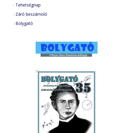
-
Tehetségnap
-
Záró beszámoló
-
Bolygató