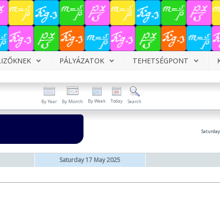
LIZŐKNEK
PÁLYÁZATOK
TEHETSÉGPONT
By Week
Today
By Year
By Month
Search
Saturday
Saturday 17 May 2025