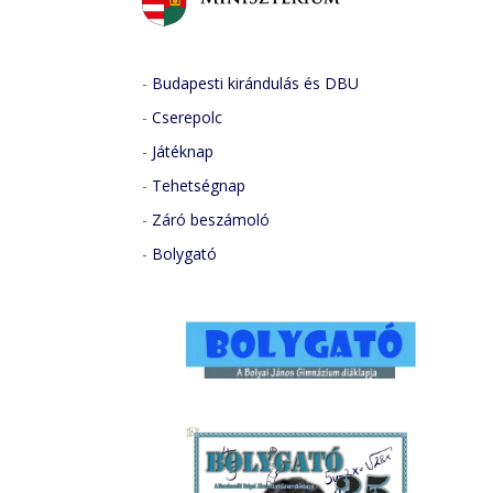
-
Budapesti kirándulás és DBU
-
Cserepolc
-
Játéknap
-
Tehetségnap
-
Záró beszámoló
-
Bolygató