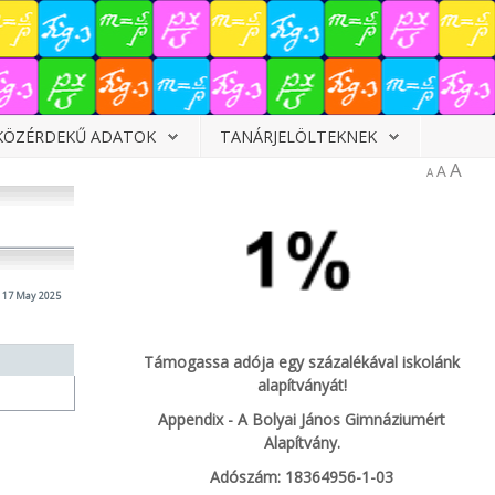
KÖZÉRDEKŰ ADATOK
TANÁRJELÖLTEKNEK
A
A
A
 17 May 2025
Támogassa adója egy százalékával iskolánk
alapítványát!
Appendix - A Bolyai János Gimnáziumért
Alapítvány.
Adószám: 18364956-1-03