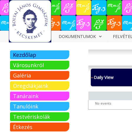
Dokumentumok
DOKUMENTUMOK
FELVÉTE
Felvételizőknek
Kezdőlap
Pályázatok
Városunkról
Tehetségpont
Galéria
Daily View
Közérdekű
Öregdiákjaink
adatok
Tanáraink
Tanárjelölteknek
No events
Tanulóink
Testvériskolák
Étkezés