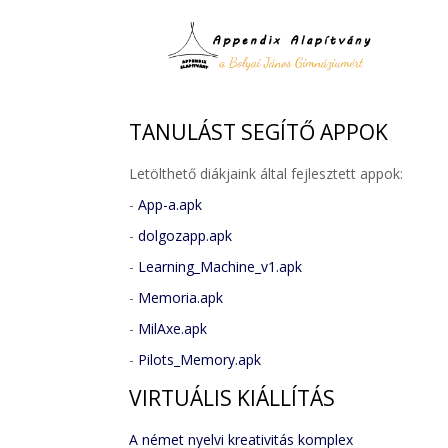
TANULÁST
SEGÍTŐ APPOK
Letölthető diákjaink által fejlesztett appok:
-
App-a.apk
-
dolgozapp.apk
-
Learning_Machine_v1.apk
-
Memoria.apk
-
MilAxe.apk
-
Pilots_Memory.apk
VIRTUÁLIS
KIÁLLÍTÁS
A német nyelvi kreativitás komplex